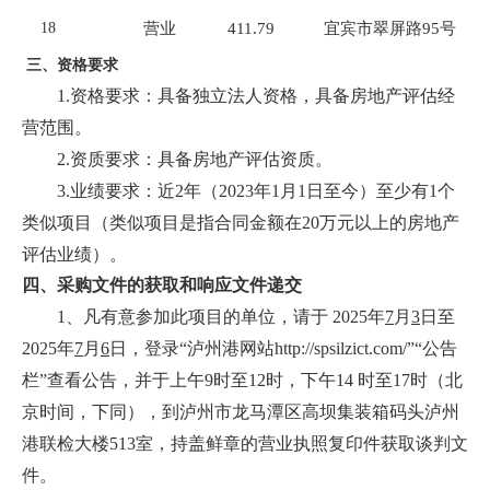
18
营业
411.79
宜宾市翠屏路95号
三、资格要求
1.资格要求：具备独立法人资格，具备房地产评估经
营范围。
2.资质要求：具备房地产评估资质。
3.业绩要求：近2年（2023年1月1日至今）至少有1个
类似项目（类似项目是指合同金额在20万元以上的房地产
评估业绩）。
四、
采购
文件的获取和
响应文件
递交
1、凡有意参加此项目的单位，请于 2025年
7
月
3
日至
2025年
7
月
6
日，登录“泸州港网站http://spsilzict.com/”“公告
栏”查看公告，并于上午9时至12时，下午14 时至17时（北
京时间，下同），到泸州市龙马潭区高坝集装箱码头泸州
港联检大楼513室，持盖鲜章的营业执照复印件获取谈判文
件。