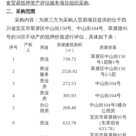
食贸易抵押资产评估服务项目组织采购
。
二、
采购
范围
采购内容：为第三方为采购人贸易项目提供的位于四
川省宜宾市翠屏区中山街150号、中山街104号、翠屏路95
号的18宗不动产的抵押价值进行评估，具体如下表：
产权
房屋建筑面积
序号
用途
房屋坐落
人
（㎡）
翠屏区中山街150
营业
739.75
1
号1层附1号
商业
翠屏区中山街150
2520.92
2
服务
号2-5层
营业
272.53
中山街104号
3
房
营业
305.93
中山街104号
4
房
办公
中山街104号5楼办
268.40
5
用房
公用房
宜宾市翠屏路95号
6
营业
633.78
（车库宿舍
633.78）
宜宾市翠屏路95号