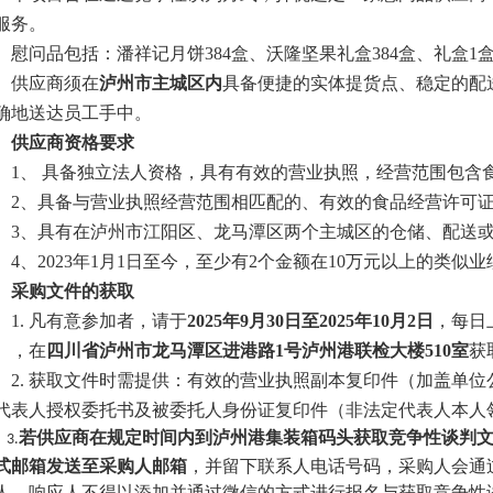
服务。
慰问品包括：
潘祥记月饼
384盒
、沃隆坚果礼盒
384盒
、礼盒
1
供应商须在
泸州市主城区内
具备便捷的实体提货点、稳定的配
确地送达员工手中。
、供应商资格要求
1
、
具备独立法人资格，具有有效的营业执照，经营范围包含
2、具备与营业执照经营范围相匹配的、有效的食品经营许可
3、
具有
在泸州市江阳区、龙马潭区两个主城区的仓储、配送
4、2023年1月1日至今，至少有2个金额在10万元以上的类似业
、采购文件的获取
1. 凡有意参加者，请
于
202
5
年
9
月
30
日至
202
5
年
10
月
2
日
，每日
），在
四川省泸州市龙马潭区进港路
1号泸州港联检大楼510室
获
2. 获取文件时需提供：有效的营业执照副本复印件（加盖单
代表人授权委托书及被委托人身份证复印件（非法定代表人本人
若供应商在
规定时间内到泸州港集装箱码头获取
竞争性谈判
3.
式邮箱发送至采购人邮箱
，
并留下
联系人电话号码
，采购人会通
人。
响应
人不得以添加并通过微信的方式进行报名与获取
竞争性