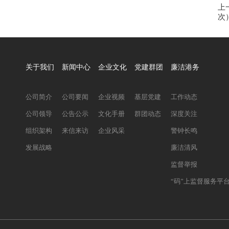
上
次
关于我们
新闻中心
企业文化
党建群团
廉洁港务
公司简介
公司要闻
企业视频
基层党建
工作动态
公司领导
公告公示
文化手册
群团动态
深度关注
组织架构
来信来访
企业风采
警钟长鸣
发展战略
廉洁清风
监督举报
“码”上监督服务平