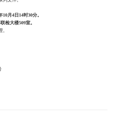
年
10
月
4
日
14时30分。
联检大楼509室。
理。
号