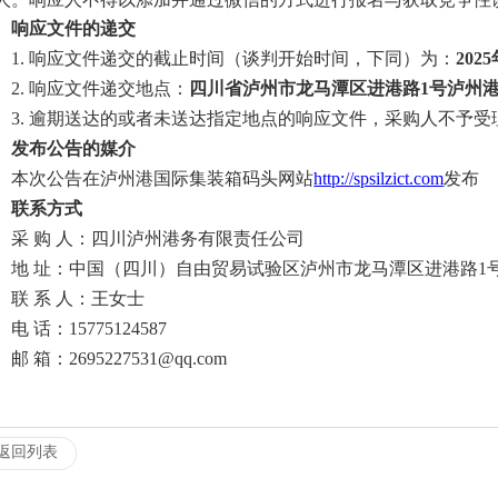
、响应文件的递交
1. 响应文件递交的截止时间（谈判开始时间，下同
）为：
202
5
2. 响应文件递交地点：
四川省泸州市龙马潭区进港路
1号泸州港
3. 逾期送达的或者未送达指定地点的响应文件，采购人不予受
、发布公告的媒介
本次公告在泸州港国际集装箱码头网站
http://
spsi
lzict.com
发布
、联系方式
采
购
人：四川泸州港务有限责任公司
地
址：中国（四川）自由贸易试验区泸州市龙马潭区进港路
1
联
系
人：
王女士
电
话：
15775124587
邮
箱：
2695227531@qq.com
返回列表