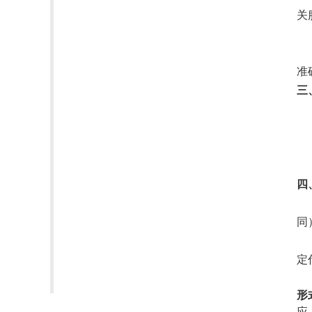
关
准
三
四
同
定
形
应