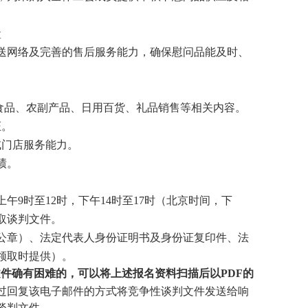
盒
送网络及完善的售后服务能力，确保慰问品能及时、
食品、农副产品、日用百货、礼品销售等相关内容。
证。
或门店服务能力。
绩。
上
午
9时至12时，下午14时至17时（北京时间，下
取谈判文件。
位公章）、法定代表人身份证明书及身份证复印件、法
领取时提供）。
文件
确有困难的，可以将上述报名资料
扫描后
以
PDF的
过
回复该
电子邮件的方式将
竞争性谈判文件
发送给
响
谈判文件
。