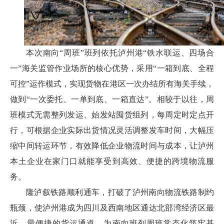
本次南向“周班”班列依托泸州港“铁水联运、四场合
一”海关监管作业场所的核心优势，采用“一箱到底、全程
可控”运作模式，实现货物在港区一次办结所有海关手续，
做到“一次委托、一单到底、一箱直达”。相较于以往，周
班模式无需整列发运、始发站囤货组列，每周定时定点开
行，可根据企业实际出货情况灵活调整发车时间，大幅压
缩中间转运环节，有效降低企业物流时间与成本，让泸州
本土企业在家门口就能享受到高效、便捷的跨境物流服
务。
隆泸叙铁路顺利通车，打破了泸州南向物流铁路制约
瓶颈，使泸州港成为四川及西南地区通达北部湾经济区最
近、最便捷的货运通道，为南向班列周班常态化筑牢基