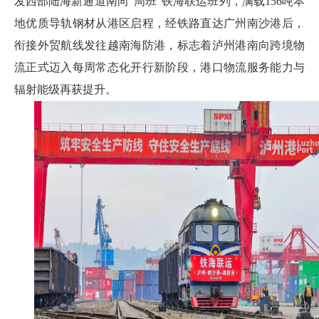
发西部陆海新通道南向“周班”铁海联运班列，满载156吨本
地优质导轨钢材从港区启程，经铁路直达广州南沙港后，
衔接外贸航线发往越南海防港，标志着泸州港南向跨境物
流正式迈入每周常态化开行新阶段，港口物流服务能力与
辐射能级再获提升。